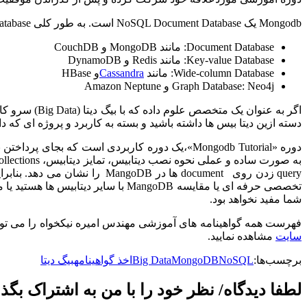
Mongodb یک NoSQL Document Database است. به طور کلی NoSQL Database ها در چند دسته قرار میگیرند:
Document Database: مانند MongoDB و CouchDB
Key-value Database: مانند Redis و DynamoDB
Wide-column Database: مانند
Cassandra
و HBase
Graph Database: Neo4j و Amazon Neptune
اگر به عنوان ی
دسته ازین دیتا بیس ها داشته باشید و بسته به کاربرد و پروژه ای که دار
دوره «
Mongodb Tutorial
تخصصی حرفه ای یا مقایسه MangoDB با سا
شما مفید نخواهد بود.
فهرست همه گواهینامه های آموزشی مهندس امیره نیکخواه را می تو
سایت
مشاهده نمایید.
برچسب‌ها:
NoSQL
MongoDB
Big Data
اخذ گواهینامه
بیگ دیتا
لطفا دیدگاه/ نظر خود را با من به اشتراک بگذا