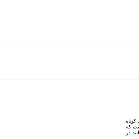
کوتاه
ست که
ید در