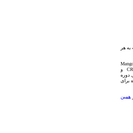
نسبت به هر
 موضوعات تئوری و تخصصی، معماری یا نحوه عملکرد دیتابیس MangoDB
به صورت ساده و عملی نحوه نصب دیتابیس، تمایز دیتابیس، Collections و documents ، همچنین عملیات CRUD (Create, Read, Update, Delete) و
Ma است ولی اگر به دنبال دوره
وره برای
همین