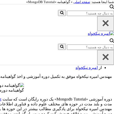
شما اینجا هستید:
صفحه اصلی
»
گواهینامه «MongoDB Tutorial»
پرش به محتوا
فهرست
ناوبری
صفحه اصلی
ستجو
فهرست
ناوبری
واژه نامه علم داده ها
رای…
صفحه اصلی
درس های مدیریت دانش
واژه نامه علم داده ها
دروس دانشگاهی
درس های مدیریت دانش
آخرین اخبار
دروس دانشگاهی
آخرین اخبار
ستجو
گواهینامه «MongoDB Tutorial»
رای…
آخرین اخبار
از
امیره نیکخواه
مهندس امیره نیکخواه موفق به تکمیل دوره آموزشی و اخذ گواهینامه «Mongodb Tutorial» ش
گواهینامه دوره آمو
دوره آموزشی «Mongodb Tutorial» یک دوره رایگان است که سایت
g
مدت و بلند مدت در حوزه های مختلف علوم داده و فناوری اطلاعا
مهندس امیره نیکخواه برای یادگیری مطالب بیشتر در این حوزه ها و 
دوره آموزشی موردعلاقه خود شرکت کرده و پس از گذراندن موفقیت آمی