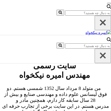
پرش به محتوا
فهرست
ناوبری
صفحه اصلی
ستجو
فهرست
ناوبری
واژه نامه علم داده ها
رای…
صفحه اصلی
درس های مدیریت دانش
واژه نامه علم داده ها
دروس دانشگاهی
درس های مدیریت دانش
آخرین اخبار
دروس دانشگاهی
آخرین اخبار
ستجو
رای…
سایت رسمی
مهندس امیره نیکخواه
من متولد 8 مرداد سال 1352 شمسی هستم. دو
فوق لیسانس علوم داده و مهندسی صنایع و بیش از
28 سال سابقه کار دارم، همچنین مادر و
مدرس هستم. در این سایت برخی از تجارب حرفه ای